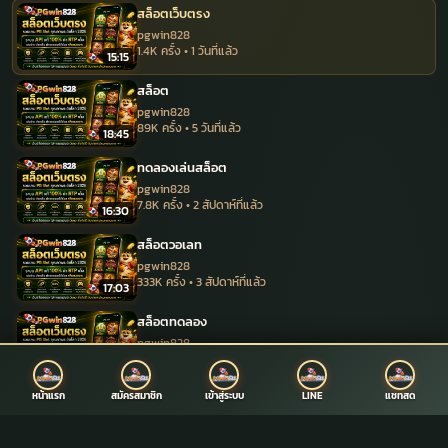
สล็อตเว็บตรง
pgwin828
1.4K ครั้ง • 1 วันที่แล้ว
15:15
สล็อต
pgwin828
89K ครั้ง • 5 วันที่แล้ว
18:45
ทดลองเล่นสล็อต
pgwin828
7.8K ครั้ง • 2 สัปดาห์ที่แล้ว
16:30
สล็อตวอเลท
pgwin828
333K ครั้ง • 3 สัปดาห์ที่แล้ว
17:03
สล็อตทดลอง
pgwin828
8.2K ครั้ง • 1 เดือนที่แล้ว
19:00
หน้าแรก
สมัครสมาชิก
เข้าสู่ระบบ
LINE
แชทสด