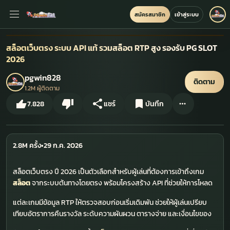
สมัครสมาชิก
เข้าสู่ระบบ
สล็อตเว็บตรง ระบบ API แท้ รวมสล็อต RTP สูง รองรับ PG SLOT
2026
pgwin828
ติดตาม
1.2M ผู้ติดตาม
7.828
แชร์
บันทึก
2.8M ครั้ง
•
29 ก.ค. 2026
สล็อตเว็บตรง ระบบ API แท้ รวมสล็อต RTP สูง รองรับ PG SLOT 2026
HOT!
สล็อตเว็บตรง ปี 2026 เป็นตัวเลือกสำหรับผู้เล่นที่ต้องการเข้าถึงเกม
สล็อต
จากระบบต้นทางโดยตรง พร้อมโครงสร้าง API ที่ช่วยให้การโหลด
เกม การหมุนวงล้อ และการแสดงผลรางวัลทำงานได้อย่างรวดเร็วโดยไม่
แต่ละเกมมีข้อมูล RTP ให้ตรวจสอบก่อนเริ่มเดิมพัน ช่วยให้ผู้เล่นเปรียบ
สมัคร
เข้าสู่ระบบ
ต้องผ่านระบบของตัวแทนหลายขั้นตอน ภายในเว็บรวมเกมยอดนิยมจาก
เทียบอัตราการคืนรางวัล ระดับความผันผวน ตารางจ่าย และเงื่อนไขของ
PG slot และค่ายชั้นนำหลายรูปแบบ ทำให้สามารถเลือกเล่นได้ทั้งเกมคลาส
ดาวน์โหลด APP VIP PGwin828
รอบโบนัสได้สะดวกขึ้น สำหรับผู้เล่นใหม่ยังสามารถ
ทดลองเล่นสล็อต